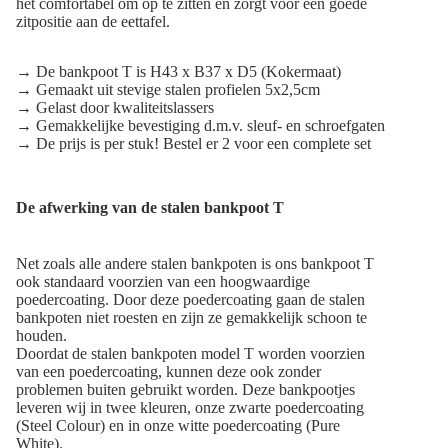
het comfortabel om op te zitten en zorgt voor een goede
zitpositie aan de eettafel.
→ De bankpoot T is H43 x B37 x D5 (Kokermaat)
→ Gemaakt uit stevige stalen profielen 5x2,5cm
→ Gelast door
kwaliteitslassers
→ Gemakkelijke bevestiging d.m.v. sleuf- en schroefgaten
→ De prijs is per stuk! Bestel er 2 voor een complete set
De afwerking van de stalen bankpoot T
Net zoals alle andere
stalen bankpoten
is ons bankpoot T
ook standaard voorzien van een hoogwaardige
poedercoating
. Door deze poedercoating gaan de stalen
bankpoten niet roesten en zijn ze gemakkelijk schoon te
houden.
Doordat de stalen bankpoten model T worden voorzien
van een poedercoating, kunnen deze ook zonder
problemen buiten gebruikt worden. Deze bankpootjes
leveren wij in twee kleuren, onze
zwarte poedercoating
(Steel Colour) en in onze
witte poedercoating
(Pure
White).