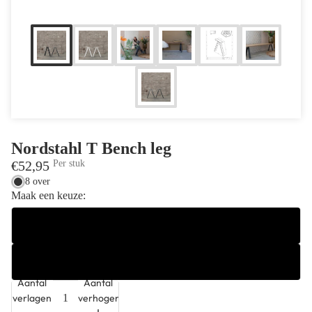
Nordstahl T Bench leg
€52,95
Per stuk
8 over
Maak een keuze:
Steel black
Pure white
Aantal
Aantal
verlagen
verhogen