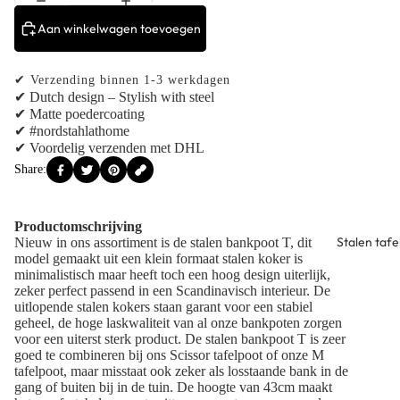
Aan winkelwagen toevoegen
✔ Verzending binnen 1-3 werkdagen
✔ Dutch design – Stylish with steel
✔ Matte poedercoating
✔ #nordstahlathome
✔ Voordelig verzenden met DHL
Share:
Productomschrijving
Stalen tafe
Nieuw in ons assortiment is de
stalen bankpoot
T, dit
model gemaakt uit een klein formaat stalen koker is
minimalistisch maar heeft toch een hoog design uiterlijk,
zeker perfect passend in een
Scandinavisch interieur
. De
uitlopende stalen kokers staan garant voor een stabiel
geheel, de hoge laskwaliteit van al onze bankpoten zorgen
voor een uiterst sterk product. De stalen bankpoot T is zeer
goed te combineren bij ons
Scissor tafelpoot
of onze
M
tafelpoot
, maar misstaat ook zeker als losstaande bank in de
gang of buiten bij in de tuin. De hoogte van 43cm maakt