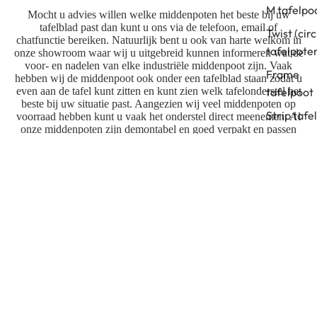
M tafelpo
Mocht u advies willen welke middenpoten het beste bij uw
tafelblad past dan kunt u ons via de telefoon, email of
Twist (circ
chatfunctie
bereiken
. Natuurlijk bent u ook van harte welkom in
tafelpote
onze showroom waar wij u uitgebreid kunnen informeren wat de
voor- en nadelen van elke industriële middenpoot zijn. Vaak
Frame
hebben wij de middenpoot ook onder een tafelblad staan zodat u
even aan de tafel kunt zitten en kunt zien welk tafelonderstel het
tafelpoot
beste bij uw situatie past. Aangezien wij veel middenpoten op
Strip tafe
voorraad hebben kunt u vaak het onderstel direct meenemen. Al
onze middenpoten zijn demontabel en goed verpakt en passen
Bridge
vaak eenvoudig in uw auto. Mocht u het onderstel via de
webshop bestellen wordt deze netjes verpakt geleverd door DHL
tafelpoot
met track en trace code.
Split tafe
Het poedercoaten van stalen middenpoten
Onze middenpoten worden net zoals onze andere
tafelpoten
gepoedercoat
. De poedercoating zorgt voor een mooie
finish, daarnaast is het slijt- en stootvast en eenvoudig schoon te
houden, dit in tegenstelling tot
onbehandelde
middenpoten die
afgeven en na verloop van tijd gaan roesten. De meeste van onze
middenpoten zijn verkrijgbaar in