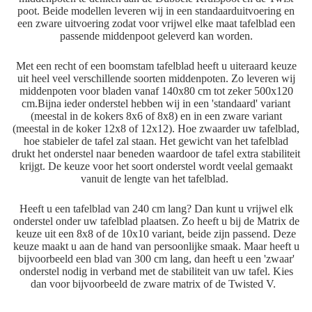
poot. Beide modellen leveren wij in een standaarduitvoering en
een zware uitvoering zodat voor vrijwel elke maat tafelblad een
passende middenpoot geleverd kan worden.
Met een recht of een boomstam tafelblad heeft u uiteraard keuze
uit heel veel verschillende soorten middenpoten. Zo leveren wij
middenpoten voor bladen vanaf 140x80 cm tot zeker 500x120
cm.
Bijna ieder onderstel hebben wij in een 'standaard' variant
(meestal in de kokers 8x6 of 8x8) en in een zware variant
(meestal in de koker 12x8 of 12x12). Hoe zwaarder uw tafelblad,
hoe stabieler de tafel zal staan. Het gewicht van het tafelblad
drukt het onderstel naar beneden waardoor de tafel extra stabiliteit
krijgt. De keuze voor het soort onderstel wordt veelal gemaakt
vanuit de lengte van het tafelblad.
Heeft u een tafelblad van 240 cm lang? Dan kunt u vrijwel elk
onderstel onder uw tafelblad plaatsen. Zo heeft u bij de Matrix de
keuze uit een
8x8
of de
10x10
variant, beide zijn passend. Deze
keuze maakt u aan de hand van persoonlijke smaak. Maar heeft u
bijvoorbeeld een blad van 300 cm lang, dan heeft u een '
zwaar
'
onderstel nodig in verband met de stabiliteit van uw tafel. Kies
dan voor bijvoorbeeld de
zware matrix
of de
Twisted V.