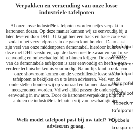
Verpakken en verzending van onze losse
industriele tafelpoten
Al onze losse industriële tafelpoten worden netjes verpakt in
kartonnen dozen. Op deze manier kunnen wij ze eenvoudig bij u
laten leveren door
DHL
. U krijgt hier een track en trace code van
zodat u het verzendproces in de gaten kunt houden. Daarnaast
X tafelpo
zijn veel van onze
middenpoten
demontabel, hierdoor kunnen wij
deze met DHL versturen, zijn de dozen niet te zwaar en kunt u ze
Matrix
eenvoudig en onbeschadigd bij u binnen krijgen. De assemblage
van de demontabele tafelpoten is zeer eenvoudig en heeft u geen
tafelpote
verdere technische kennis voor nodig. Natuurlijk kunt u ook naar
V tafelpo
onze
showroom
komen om de verschillende losse
stalen
tafelpoten
te bekijken en u te laten adviseren. Veel van de
Harp tafe
onderstellen houden wij op voorraad en kunnen daarna direct
meegenomen worden. Vrijwel altijd passen de onderstellen
U Tafelpo
eenvoudig in uw auto. Door de kartonnenverpakking blijft uw
auto en de industriële tafelpoten vrij van beschadigingen.
Trapeziu
tafelpote
Welk model tafelpoot past bij uw tafel? Wij
Dubbele
adviseren graag.
kruispote