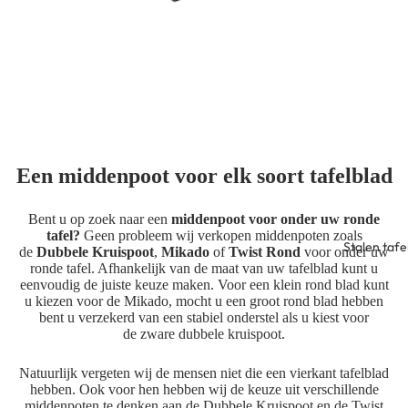
Een middenpoot voor elk soort tafelblad
Bent u op zoek naar een
middenpoot voor onder uw ronde
tafel?
Geen probleem wij verkopen middenpoten zoals
Stalen tafe
de
Dubbele Kruispoot
,
Mikado
of
Twist
Rond
voor onder uw
ronde tafel. Afhankelijk van de maat van uw tafelblad kunt u
eenvoudig de juiste keuze maken. Voor een klein rond blad kunt
u kiezen voor de
Mikado
, mocht u een groot rond blad hebben
bent u verzekerd van een stabiel onderstel als u kiest voor
de
zware dubbele kruispoot
.
Natuurlijk vergeten wij de mensen niet die een vierkant tafelblad
hebben. Ook voor hen hebben wij de keuze uit verschillende
middenpoten te denken aan de Dubbele Kruispoot en de Twist