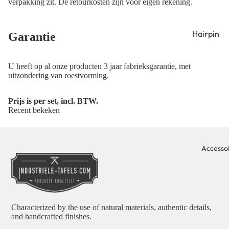
verpakking zit. De retourkosten zijn voor eigen rekening.
Hairpin
Garantie
tafelpote
Hairpin
U heeft op al onze producten 3 jaar
fabrieksgarantie
, met
bankpote
uitzondering van roestvorming.
Hairpin
Prijs is per set, incl. BTW.
meubelpo
Recent bekeken
Hairpin s
poten
Accesso
Pin Poten
Characterized by the use of natural materials, authentic details,
and handcrafted finishes.