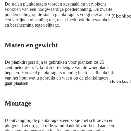
Dubbele k
De stalen plankdragers worden gestraald en vervolgens
salontafe
voorzien van een hoogwaardige
poedercoating
. De zwarte
poedercoating op de stalen plankdragers voegt niet alleen
X bankp
een verfijnde uitstraling toe, maar biedt ook duurzaamheid
H bankp
en bescherming tegen slijtage.
N bankp
Maten en gewicht
Loungef
U bankp
De plankdragers zijn te gebruiken voor planken tot 25
N bankp
centimeter diep. U kunt zelf de lengte van de wandplank
bepalen. Hoeveel plankdragers u nodig heeft, is afhankelijk
van het hout wat u gebruikt en wat u op de plankdragers
Stalen kas
gaat plaatsen.
Montage
U ontvangt bij de plankdragers een zakje met schroeven en
pluggen. Let op, gaat u de wandplank bijvoorbeeld aan een
gipswand monteren dan heeft u andere pluggen nodig.