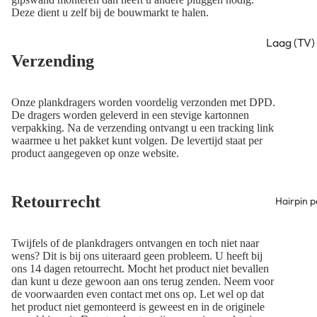
Deze dient u zelf bij de bouwmarkt te halen.
Laag (TV)
Verzending
kastfram
Hoog
kastfram
Onze plankdragers worden voordelig
verzonden
met DPD.
De dragers worden geleverd in een stevige kartonnen
Sidetable
verpakking. Na de verzending ontvangt u een tracking link
waarmee u het pakket kunt volgen. De levertijd staat per
frame
product aangegeven op onze website.
Retourrecht
Hairpin 
Twijfels of de plankdragers ontvangen en toch niet naar
wens? Dit is bij ons uiteraard geen probleem. U heeft bij
ons 14 dagen retourrecht. Mocht het product niet bevallen
dan kunt u deze gewoon aan ons terug zenden. Neem voor
de
voorwaarden
even contact met ons op. Let wel op dat
het product niet gemonteerd is geweest en in de originele