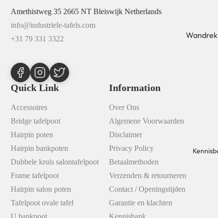
Amethistweg 35 2665 NT Bleiswijk Netherlands
info@industriele-tafels.com
Wandrek
+31 79 331 3322
Kapstok
Wandpla
Sokkel
Quick Link
Information
Accessoires
Over Ons
Bridge tafelpoot
Algemene Voorwaarden
Hairpin poten
Disclaimer
Hairpin bankpoten
Privacy Policy
Kennisb
Dubbele kruis salontafelpoot
Betaalmethoden
Frame tafelpoot
Verzenden & retourneren
Hairpin salon poten
Contact / Openingstijden
Tafelpoot ovale tafel
Garantie en klachten
U bankpoot
Kennisbank