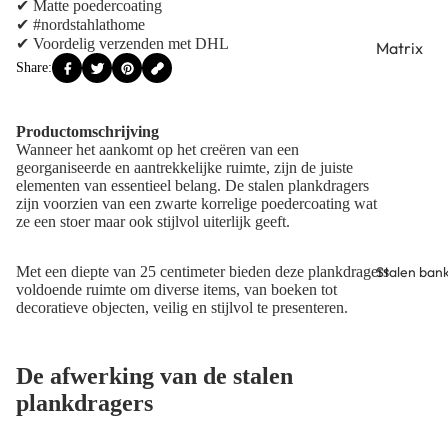
✔ Matte poedercoating
tafelpoot
✔ #nordstahlathome
✔ Voordelig verzenden met DHL
Matrix
Strip tafe
Share:
salontafe
Bridge
Twist
tafelpoot
salontafe
Productomschrijving
Split tafe
Wanneer het aankomt op het creëren van een
V
georganiseerde en aantrekkelijke ruimte, zijn de juiste
elementen van essentieel belang. De stalen plankdragers
salontafe
zijn voorzien van een zwarte korrelige
poedercoating
wat
X
ze een stoer maar ook stijlvol uiterlijk geeft.
salontafe
Stalen ban
Met een diepte van 25 centimeter bieden deze plankdragers
U
voldoende ruimte om diverse items, van boeken tot
salontafe
decoratieve objecten, veilig en stijlvol te presenteren.
Trapeziu
salontafe
De afwerking van de stalen
Square
plankdragers
salontafe