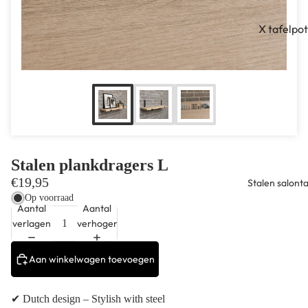
X tafelpo
Matrix
tafelpote
V tafelpo
Harp tafe
U Tafelpo
Trapeziu
Stalen plankdragers L
tafelpote
€19,95
Stalen salont
Dubbele
Op voorraad
Aantal
Aantal
kruispote
verlagen
verhogen
M tafelpo
Aan winkelwagen toevoegen
Twist (circ
tafelpote
✔ Dutch design – Stylish with steel
Frame