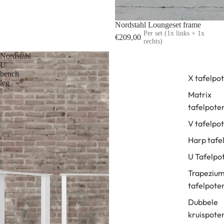
UITVERKOOP
Nordstahl Loungeset frame
Per set (1x links + 1x
€209,00
rechts)
Nordstahl
U
bench
X tafelpo
leg
Matrix
tafelpote
V tafelpo
Harp tafe
U Tafelpo
Trapeziu
tafelpote
Dubbele
kruispote