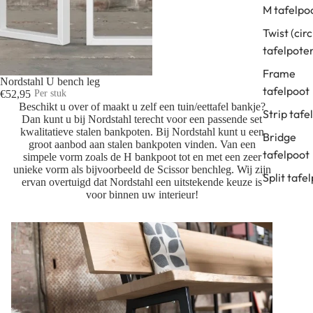
M tafelpo
Twist (circ
tafelpote
Frame
UITVERKOOP
Nordstahl U bench leg
tafelpoot
€52,95
Per stuk
Beschikt u over of maakt u zelf een tuin/eettafel bankje?
Strip tafe
Dan kunt u bij Nordstahl terecht voor een passende set
kwalitatieve stalen bankpoten. Bij Nordstahl kunt u een
Bridge
groot aanbod aan stalen bankpoten vinden. Van een
tafelpoot
simpele vorm zoals de
H bankpoot
tot en met een zeer
unieke vorm als bijvoorbeeld de
Scissor
benchleg. Wij zijn
Split tafe
ervan overtuigd dat Nordstahl een uitstekende keuze is
voor binnen uw interieur!