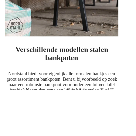
Verschillende modellen stalen
bankpoten
Nordstahl biedt voor eigenlijk alle formaten bankjes een
groot assortiment bankpoten. Bent u bijvoorbeeld op zoek
naar een robuuste bankpoot voor onder een tuin/eettafel
bankje? Neem dan eens een kijkje bij de stalen
X
of
H
bankpoten van Nordstahl.
Of bent u op zoek naar een iets elegantere poot met
rugleuning mogelijkheid? Kijk dan ook zeker eens naar de
stalen
N benchleg
of de
loungeframe
set van Nordstahl. De
rugleuning is gemakkelijk te bevestigen via de
bevestigingsplaten met sleufgaten. De loungeset kunt u zo