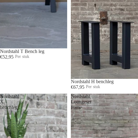
UITVERKOOP
Nordstahl T Bench leg
€52,95
Per stuk
UITVERKOOP
Nordstahl H benchleg
€67,95
Per stuk
Nordstahl
Nordstahl
X
Loungeset
benchleg
frame