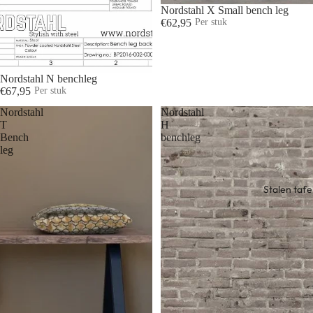
UITVERKOOP
Nordstahl X Small bench leg
€62,95
Per stuk
UITVERKOOP
Nordstahl N benchleg
€67,95
Per stuk
Nordstahl
Nordstahl
T
H
Bench
benchleg
leg
Stalen tafe