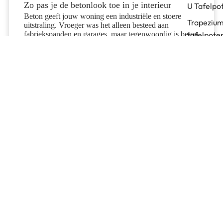
Zo pas je de betonlook toe in je interieur
U Tafelpo
Beton geeft jouw woning een industriële en stoere
Trapeziu
uitstraling. Vroeger was het alleen besteed aan
fabriekspanden en garages, maar tegenwoordig is beton
tafelpote
niet meer weg te denken uit een industrieel...
Dubbele
kruispote
MEER INFORMATIE...
M tafelpo
Twist (circ
tafelpote
Frame
tafelpoot
Strip tafe
Bridge
tafelpoot
Split tafe