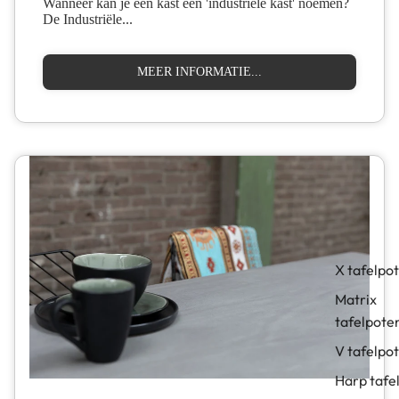
Wanneer kan je een kast een 'industriële kast' noemen?
De Industriële...
MEER INFORMATIE...
X tafelpo
Matrix
tafelpote
V tafelpo
Harp tafe